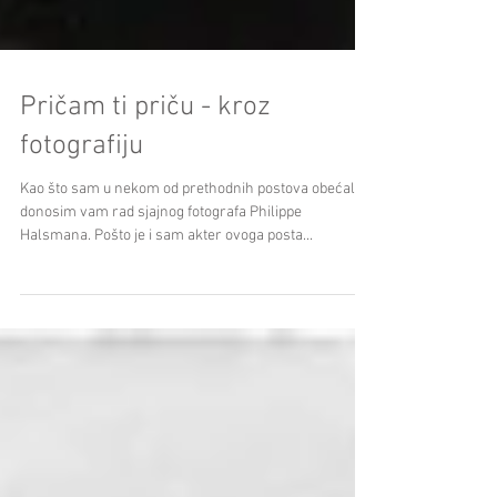
Pričam ti priču - kroz
fotografiju
Kao što sam u nekom od prethodnih postova obećala,
donosim vam rad sjajnog fotografa Philippe
Halsmana. Pošto je i sam akter ovoga posta...